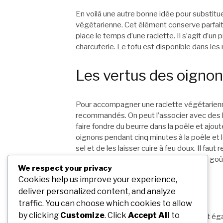
En voilà une autre bonne idée pour substitue
végétarienne. Cet élément conserve parfaite
place le temps d’une raclette. Il s’agit d’un
charcuterie. Le tofu est disponible dans les
Les vertus des oigno
Pour accompagner une raclette végétarienn
recommandés. On peut l’associer avec des l
faire fondre du beurre dans la poêle et ajou
oignons pendant cinq minutes à la poêle et l
sel et de les laisser cuire à feu doux. Il faut
soient suffisamment caramélisés à son goû
We respect your privacy
Cookies help us improve your experience,
La patate douce
deliver personalized content, and analyze
traffic. You can choose which cookies to allow
by clicking
Customize
. Click
Accept All
to
Pour une raclette végétarienne, on peut ég