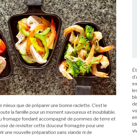
Ét
d’
ex
le
bl
de
 de mieux que de préparer une bonne raclette. C’est le
vo
toute la famille pour un moment savoureux et inoubliable.
em
le du fromage fondant accompagné de pommes de terre et
id
opose de revisiter cette douceur fromagée pour une
vi
ir une nouvelle préparation sans viande ni de