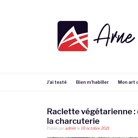
Aller
au
contenu
ARNE DEFORC
J’ai testé
Bien m’habiller
Mon art d
Raclette végétarienne :
la charcuterie
Publié par
admin
le
10 octobre 2021