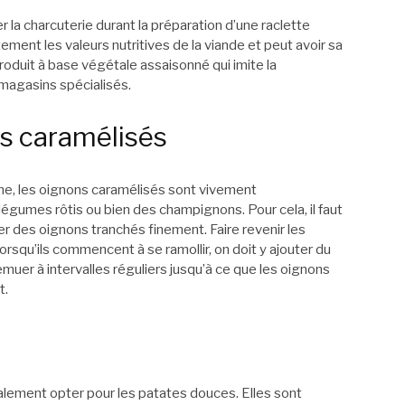
r la charcuterie durant la préparation d’une raclette
ment les valeurs nutritives de la viande et peut avoir sa
 produit à base végétale assaisonné qui imite la
 magasins spécialisés.
ns caramélisés
e, les oignons caramélisés sont vivement
égumes rôtis ou bien des champignons. Pour cela, il faut
ter des oignons tranchés finement. Faire revenir les
orsqu’ils commencent à se ramollir, on doit y ajouter du
 remuer à intervalles réguliers jusqu’à ce que les oignons
t.
alement opter pour les patates douces. Elles sont