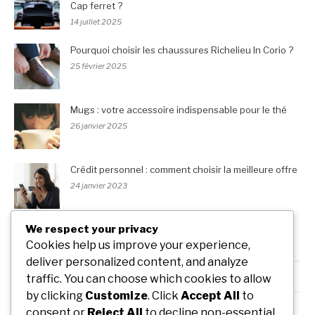
Cap ferret ?
14 juillet 2025
Pourquoi choisir les chaussures Richelieu In Corio ?
25 février 2025
Mugs : votre accessoire indispensable pour le thé
26 janvier 2025
Crédit personnel : comment choisir la meilleure offre
24 janvier 2023
We respect your privacy
Cookies help us improve your experience,
RUBRIQUES
deliver personalized content, and analyze
Bien m'habiller
traffic. You can choose which cookies to allow
by clicking
Customize
. Click
Accept All
to
J'ai testé
consent or
Reject All
to decline non-essential