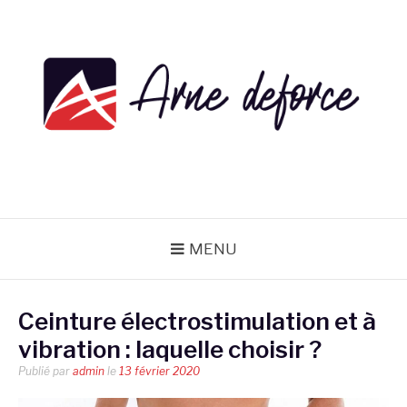
Aller
au
contenu
ARNE DEFORCE
MENU
Ceinture électrostimulation et à
vibration : laquelle choisir ?
Publié par
admin
le
13 février 2020