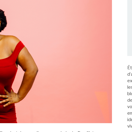
Ét
d’
ex
le
bl
de
vo
em
id
vi