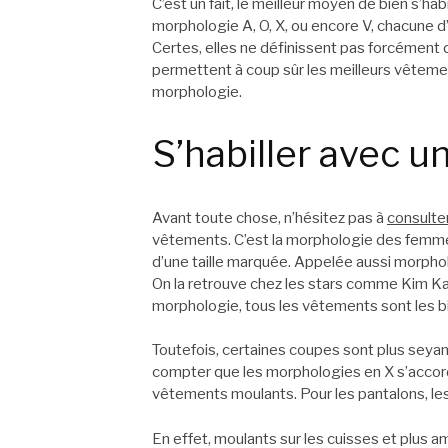
C’est un fait, le meilleur moyen de bien s’hab
morphologie A, O, X, ou encore V, chacune d
Certes, elles ne définissent pas forcément 
permettent à coup sûr les meilleurs vêtemen
morphologie.
S’habiller avec 
Avant toute chose, n’hésitez pas à
consulter
vêtements. C’est la morphologie des femmes
d’une taille marquée. Appelée aussi morpholo
On la retrouve chez les stars comme Kim K
morphologie, tous les vêtements sont les b
Toutefois, certaines coupes sont plus seyan
compter que les morphologies en X s’accord
vêtements moulants. Pour les pantalons, les j
En effet, moulants sur les cuisses et plus am