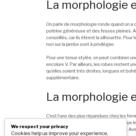
La morphologie 
On parle de morphologie ronde quand on a d
poitrine généreuse et des fesses pleines. A
conseillés, car ils étirent la silhouette. Pou
non sur la jambe sont à privilégier.
Pour une tenue stylée, on peut combiner une
encolure V. Par ailleurs, les robes restent 
qu’elles soient très droites, longues et bo
supplémentaire.
La morphologie e
C’est l’une des plus répandues chez les f
arrondies, le haut du corps est plus fin que 
We respect your privacy
star Jennifer Lopez ou encore Beyoncé. Avec
Cookies help us improve your experience,
une coupe droite insolente.