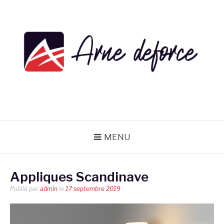
Aller
au
contenu
ARNE DEFORCE
MENU
Appliques Scandinave
Publié par
admin
le
17 septembre 2019