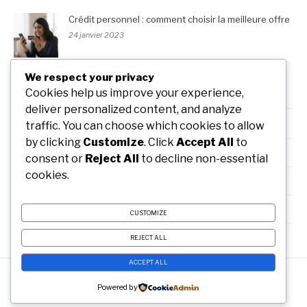
Crédit personnel : comment choisir la meilleure offre
24 janvier 2023
We respect your privacy
Cookies help us improve your experience,
RUBRIQUES
deliver personalized content, and analyze
Bien m'habiller
traffic. You can choose which cookies to allow
by clicking
Customize
. Click
Accept All
to
J'ai testé
consent or
Reject All
to decline non-essential
cookies.
Je voyage
Mon art de vivre
CUSTOMIZE
REJECT ALL
ACCEPT ALL
Copyright © AM Arne Deforce | Tous droits réservés.
Powered by
Thème Fashify par
FRT